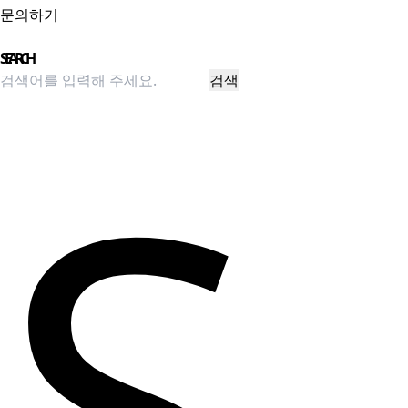
문의하기
Close Menu
SEARCH
검색
S
팝업 닫기