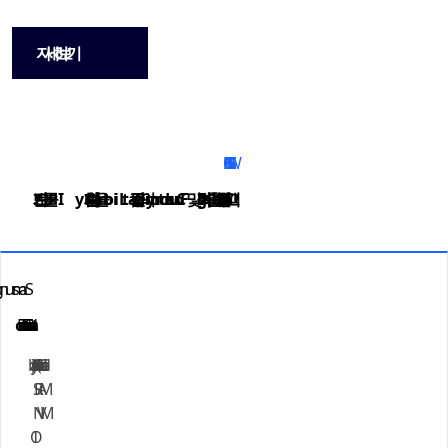
자세히 보기
CLS BUSINESS FLOW
Silicon Proven Foundation IP
SRAM
NVM
IO