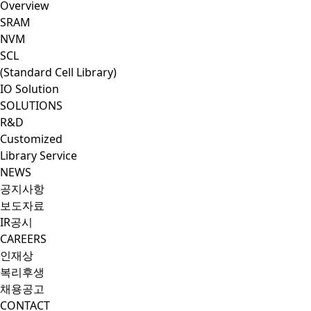
Overview
SRAM
NVM
SCL
(Standard Cell Library)
IO Solution
SOLUTIONS
R&D
Customized
Library Service
NEWS
공지사항
보도자료
IR공시
CAREERS
인재상
복리후생
채용공고
CONTACT