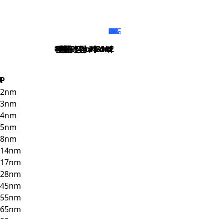
PROCESS & APPLICATION COVERAGE
2nm
3nm
4nm
5nm
8nm
14nm
17nm
28nm
45nm
55nm
65nm