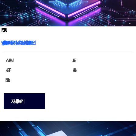
Security 및 Automotive 환경에 대응하는 비휘발성 메모리 IP 솔루션
eMRAM
eFlash
eOTP
eFuse
Soft Macro
자세히 보기