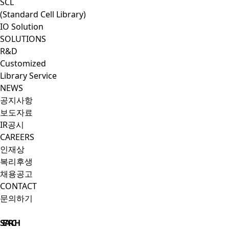
SCL
(Standard Cell Library)
IO Solution
SOLUTIONS
R&D
Customized
Library Service
NEWS
공지사항
보도자료
IR공시
CAREERS
인재상
복리후생
채용공고
CONTACT
문의하기
Close Menu
SEARCH