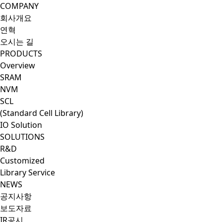
CoresSol
COMPANY
회사개요
연혁
오시는 길
PRODUCTS
Overview
SRAM
NVM
SCL
(Standard Cell Library)
IO Solution
SOLUTIONS
R&D
Customized
Library Service
NEWS
공지사항
보도자료
IR공시