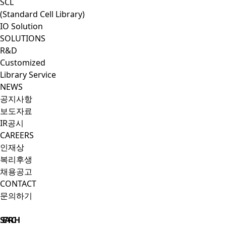
SCL
(Standard Cell Library)
IO Solution
SOLUTIONS
R&D
Customized
Library Service
NEWS
공지사항
보도자료
IR공시
CAREERS
인재상
복리후생
채용공고
CONTACT
문의하기
Close Menu
SEARCH