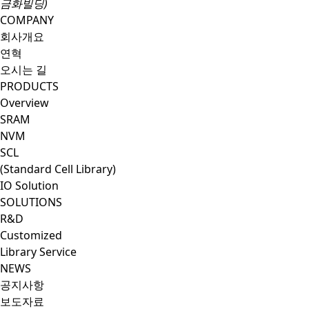
금화빌딩)
COMPANY
회사개요
연혁
오시는 길
PRODUCTS
Overview
SRAM
NVM
SCL
(Standard Cell Library)
IO Solution
SOLUTIONS
R&D
Customized
Library Service
NEWS
공지사항
보도자료