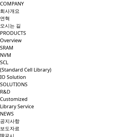
CoresSol
COMPANY
회사개요
연혁
오시는 길
PRODUCTS
Overview
SRAM
NVM
SCL
(Standard Cell Library)
IO Solution
SOLUTIONS
R&D
Customized
Library Service
NEWS
공지사항
보도자료
IR공시