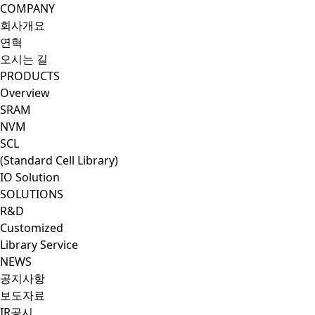
CoresSol
COMPANY
회사개요
연혁
오시는 길
PRODUCTS
Overview
SRAM
NVM
SCL
(Standard Cell Library)
IO Solution
SOLUTIONS
R&D
Customized
Library Service
NEWS
공지사항
보도자료
IR공시