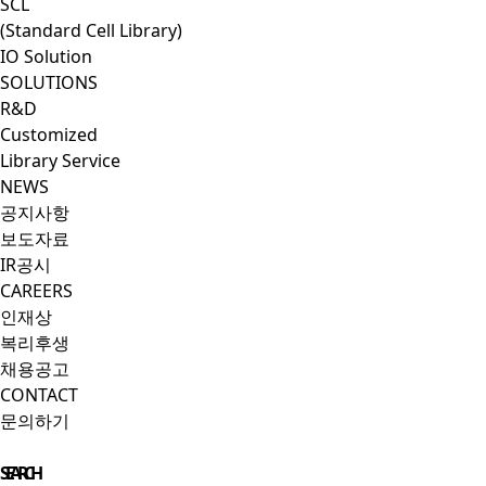
SCL
(Standard Cell Library)
IO Solution
SOLUTIONS
R&D
Customized
Library Service
NEWS
공지사항
보도자료
IR공시
CAREERS
인재상
복리후생
채용공고
CONTACT
문의하기
Close Menu
SEARCH