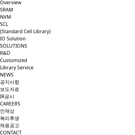
Overview
SRAM
NVM
SCL
(Standard Cell Library)
IO Solution
SOLUTIONS
R&D
Customized
Library Service
NEWS
공지사항
보도자료
IR공시
CAREERS
인재상
복리후생
채용공고
CONTACT