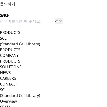
문의하기
Close Menu
SEARCH
검색
팝업 닫기
PRODUCTS
SCL
(Standard Cell Library)
PRODUCTS
COMPANY
PRODUCTS
SOLUTIONS
NEWS
CAREERS
CONTACT
SCL
(Standard Cell Library)
Overview