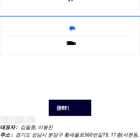
SF130nm · SF90nm · SF5nm · SF4nm · SF3nm · SF2nm
문의하기
TOP
대표자 :
김필종, 이봉진
주소 :
경기도 성남시 분당구 황새울로360번길19, 11층(서현동,