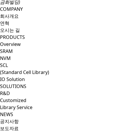
금화빌딩)
COMPANY
회사개요
연혁
오시는 길
PRODUCTS
Overview
SRAM
NVM
SCL
(Standard Cell Library)
IO Solution
SOLUTIONS
R&D
Customized
Library Service
NEWS
공지사항
보도자료