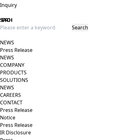
Inquiry
Close Menu
SEARCH
Search
Close popup
NEWS
Press Release
NEWS
COMPANY
PRODUCTS
SOLUTIONS
NEWS
CAREERS
CONTACT
Press Release
Notice
Press Release
IR Disclosure