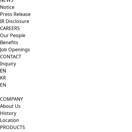
NEWS
Notice
Press Release
IR Disclosure
CAREERS
Our People
Benefits
Job Openings
CONTACT
Inquiry
EN
KR
EN
Search Button
Menu Button
COMPANY
About Us
History
Location
PRODUCTS